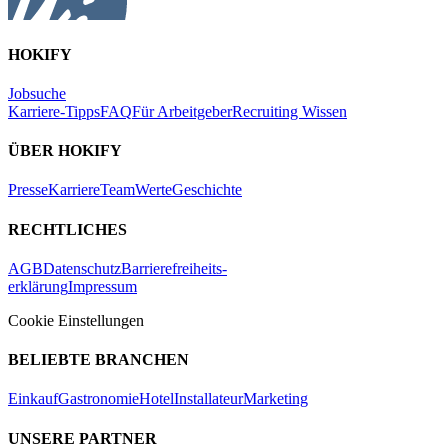
HOKIFY
Jobsuche
Karriere-Tipps
FAQ
Für Arbeitgeber
Recruiting Wissen
ÜBER HOKIFY
Presse
Karriere
Team
Werte
Geschichte
RECHTLICHES
AGB
Datenschutz
Barrierefreiheits-
erklärung
Impressum
Cookie Einstellungen
BELIEBTE BRANCHEN
Einkauf
Gastronomie
Hotel
Installateur
Marketing
UNSERE PARTNER