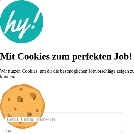
Jobsuche
Mit Cookies zum perfekten Job!
Lebenslauf
Für dich
Brutto-Netto Rechner
Wir nutzen Cookies, um dir die bestmöglichen Jobvorschläge zeigen z
Karriere-Tipps
können.
Inserat schalten
Anmelden
Beruf, Firma, Stichwort
Ort