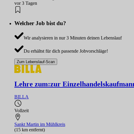
vor 3 Tagen
Welcher Job bist du?
Wir analysieren in nur 3 Minuten deinen Lebenslauf
Du erhältst für dich passende Jobvorschläge!
Zum Lebenslauf-Scan
Lehre zum:zur Einzelhandelskaufmann
BILLA
Vollzeit
Sankt Martin im Mühlkreis
(15 km entfernt)