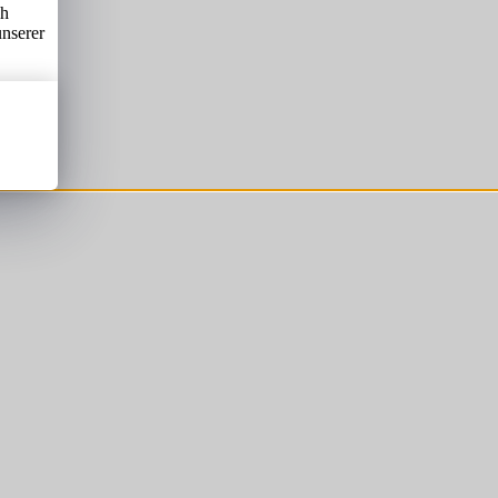
ch
unserer