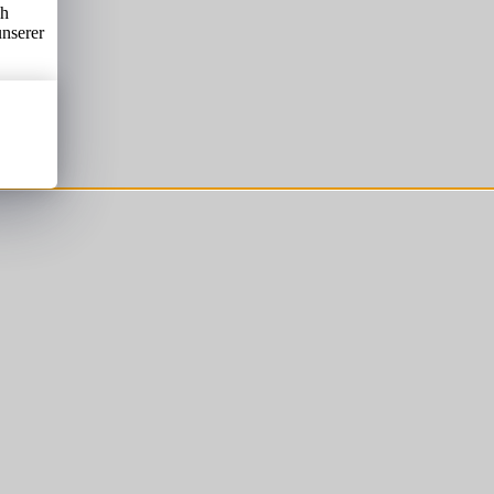
ch
unserer