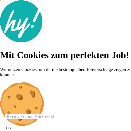
Jobsuche
Mit Cookies zum perfekten Job!
Lebenslauf
Für dich
Brutto-Netto Rechner
Wir nutzen Cookies, um dir die bestmöglichen Jobvorschläge zeigen z
Karriere-Tipps
können.
Inserat schalten
Anmelden
Beruf, Firma, Stichwort
Ort