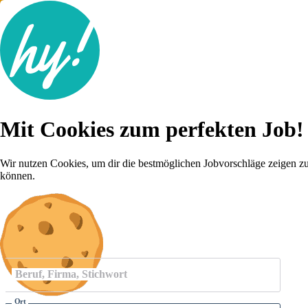
Jobsuche
Mit Cookies zum perfekten Job!
Lebenslauf
Für dich
Brutto-Netto Rechner
Wir nutzen Cookies, um dir die bestmöglichen Jobvorschläge zeigen z
Karriere-Tipps
können.
Inserat schalten
Anmelden
Beruf, Firma, Stichwort
Ort