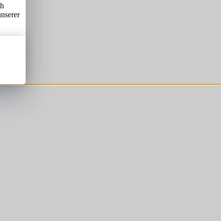
ch
unserer