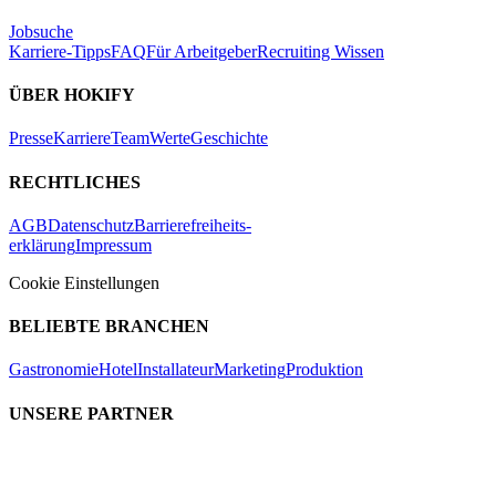
Jobsuche
Karriere-Tipps
FAQ
Für Arbeitgeber
Recruiting Wissen
ÜBER HOKIFY
Presse
Karriere
Team
Werte
Geschichte
RECHTLICHES
AGB
Datenschutz
Barrierefreiheits-
erklärung
Impressum
Cookie Einstellungen
BELIEBTE BRANCHEN
Gastronomie
Hotel
Installateur
Marketing
Produktion
UNSERE PARTNER