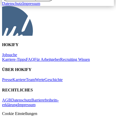
Datenschutz
Impressum
HOKIFY
Jobsuche
Karriere-Tipps
FAQ
Für Arbeitgeber
Recruiting Wissen
ÜBER HOKIFY
Presse
Karriere
Team
Werte
Geschichte
RECHTLICHES
AGB
Datenschutz
Barrierefreiheits-
erklärung
Impressum
Cookie Einstellungen