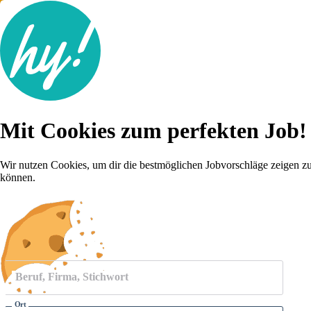
Jobsuche
Mit Cookies zum perfekten Job!
Lebenslauf
Für dich
Brutto-Netto Rechner
Wir nutzen Cookies, um dir die bestmöglichen Jobvorschläge zeigen z
Karriere-Tipps
können.
Inserat schalten
Anmelden
Beruf, Firma, Stichwort
Ort