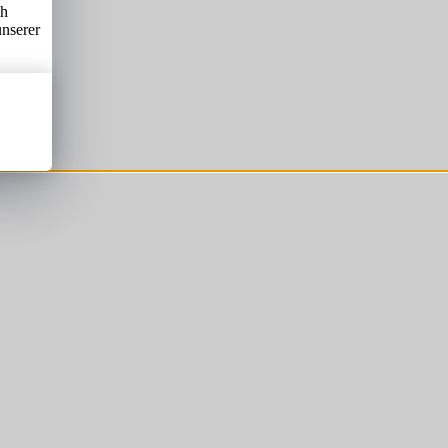
ch
unserer