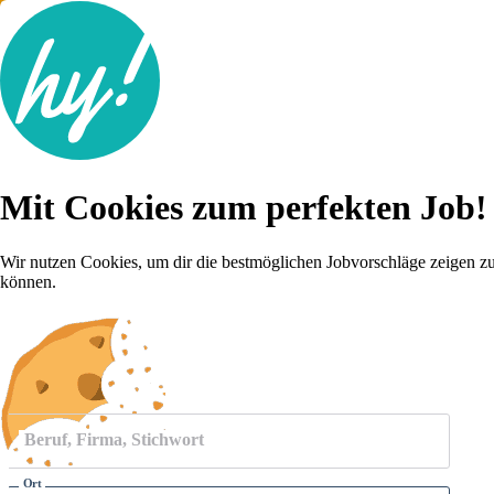
Jobsuche
Mit Cookies zum perfekten Job!
Lebenslauf
Für dich
Brutto-Netto Rechner
Wir nutzen Cookies, um dir die bestmöglichen Jobvorschläge zeigen z
Karriere-Tipps
können.
Inserat schalten
Anmelden
Beruf, Firma, Stichwort
Ort