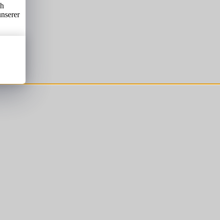
ch
unserer