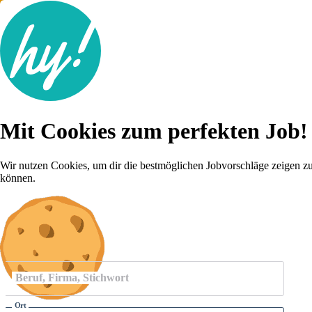
Jobsuche
Mit Cookies zum perfekten Job!
Lebenslauf
Für dich
Brutto-Netto Rechner
Wir nutzen Cookies, um dir die bestmöglichen Jobvorschläge zeigen z
Karriere-Tipps
können.
Inserat schalten
Anmelden
Beruf, Firma, Stichwort
Ort