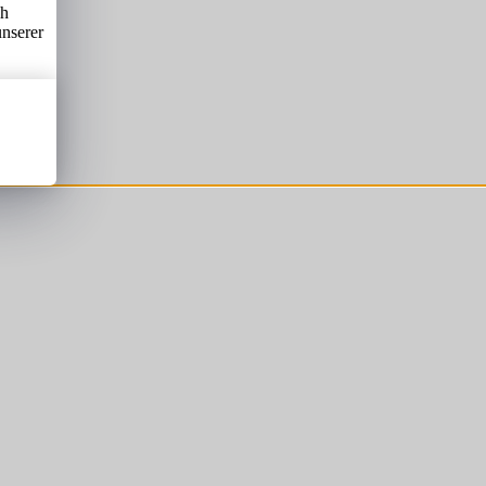
ch
unserer