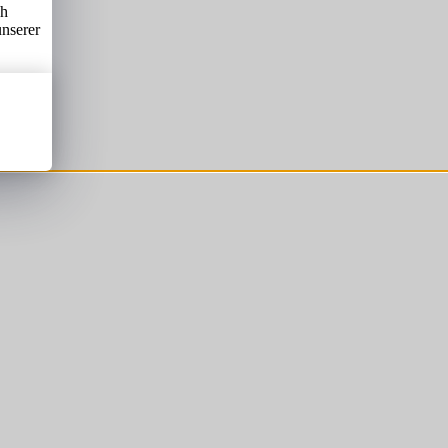
ch
unserer