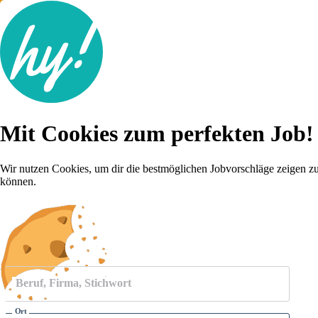
Jobsuche
Mit Cookies zum perfekten Job!
Lebenslauf
Für dich
Brutto-Netto Rechner
Wir nutzen Cookies, um dir die bestmöglichen Jobvorschläge zeigen z
Karriere-Tipps
können.
Inserat schalten
Anmelden
Beruf, Firma, Stichwort
Ort