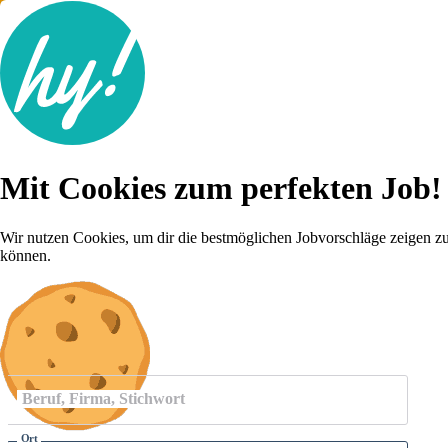
Jobsuche
Mit Cookies zum perfekten Job!
Lebenslauf
Für dich
Brutto-Netto Rechner
Wir nutzen Cookies, um dir die bestmöglichen Jobvorschläge zeigen z
Karriere-Tipps
können.
Inserat schalten
Anmelden
Beruf, Firma, Stichwort
Ort