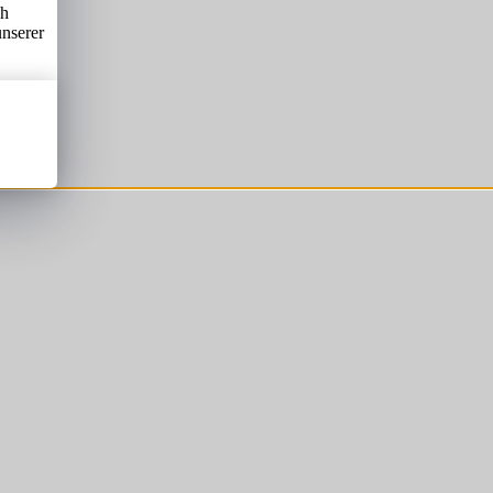
ch
unserer