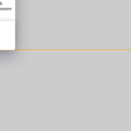
ch
unserer