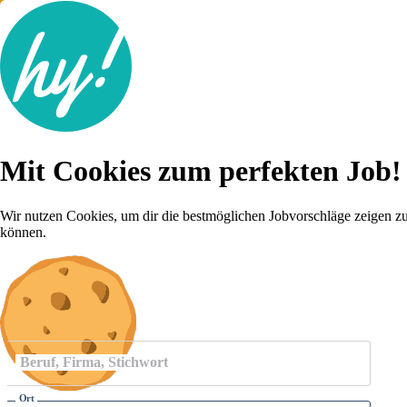
Jobsuche
Mit Cookies zum perfekten Job!
Lebenslauf
Für dich
Brutto-Netto Rechner
Wir nutzen Cookies, um dir die bestmöglichen Jobvorschläge zeigen z
Karriere-Tipps
können.
Inserat schalten
Anmelden
Beruf, Firma, Stichwort
Ort