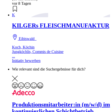
vor 8 Tagen
K
KILGERs FLEISCHMANUFAKTUR
Eibiswald
Koch, Köchin
JungköchIn, Commis de Cuisine
...
Initiativ bewerben
Wie relevant sind die Suchergebnisse für dich?
Produktionsmitarbeiter:in (m/w/d) im
kontinuierlichen Schichtbetrieb