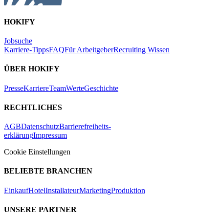
HOKIFY
Jobsuche
Karriere-Tipps
FAQ
Für Arbeitgeber
Recruiting Wissen
ÜBER HOKIFY
Presse
Karriere
Team
Werte
Geschichte
RECHTLICHES
AGB
Datenschutz
Barrierefreiheits-
erklärung
Impressum
Cookie Einstellungen
BELIEBTE BRANCHEN
Einkauf
Hotel
Installateur
Marketing
Produktion
UNSERE PARTNER