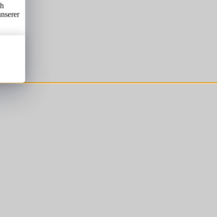
ch
unserer