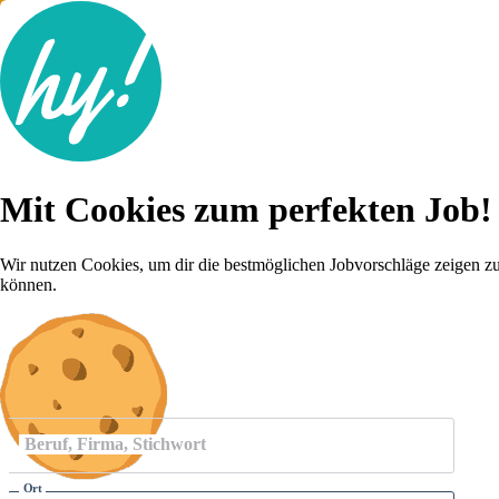
Jobsuche
Mit Cookies zum perfekten Job!
Lebenslauf
Für dich
Brutto-Netto Rechner
Wir nutzen Cookies, um dir die bestmöglichen Jobvorschläge zeigen z
Karriere-Tipps
können.
Inserat schalten
Anmelden
Beruf, Firma, Stichwort
Ort