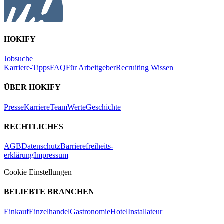
HOKIFY
Jobsuche
Karriere-Tipps
FAQ
Für Arbeitgeber
Recruiting Wissen
ÜBER HOKIFY
Presse
Karriere
Team
Werte
Geschichte
RECHTLICHES
AGB
Datenschutz
Barrierefreiheits-
erklärung
Impressum
Cookie Einstellungen
BELIEBTE BRANCHEN
Einkauf
Einzelhandel
Gastronomie
Hotel
Installateur