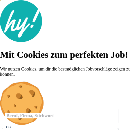
Jobsuche
Mit Cookies zum perfekten Job!
Lebenslauf
Für dich
Brutto-Netto Rechner
Wir nutzen Cookies, um dir die bestmöglichen Jobvorschläge zeigen z
Karriere-Tipps
können.
Inserat schalten
Anmelden
Beruf, Firma, Stichwort
Ort