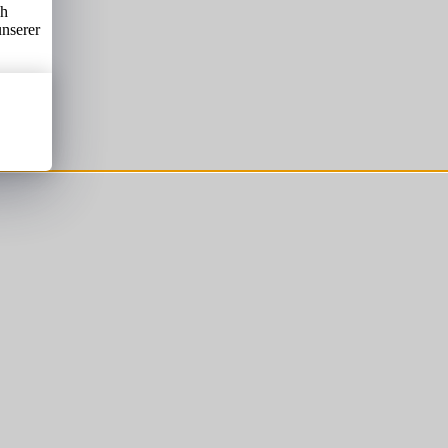
ch
unserer