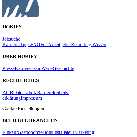
HOKIFY
Jobsuche
Karriere-Tipps
FAQ
Für Arbeitgeber
Recruiting Wissen
ÜBER HOKIFY
Presse
Karriere
Team
Werte
Geschichte
RECHTLICHES
AGB
Datenschutz
Barrierefreiheits-
erklärung
Impressum
Cookie Einstellungen
BELIEBTE BRANCHEN
Einkauf
Gastronomie
Hotel
Installateur
Marketing