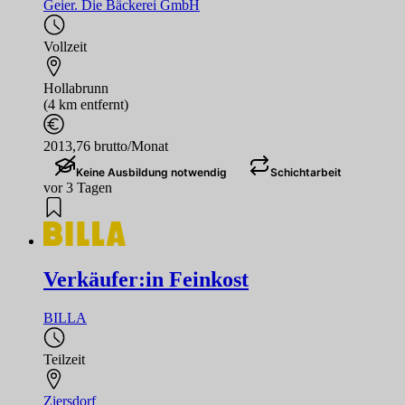
Geier. Die Bäckerei GmbH
Vollzeit
Hollabrunn
(4 km entfernt)
2013,76 brutto/Monat
Keine Ausbildung notwendig
Schichtarbeit
vor 3 Tagen
Verkäufer:in Feinkost
BILLA
Teilzeit
Ziersdorf