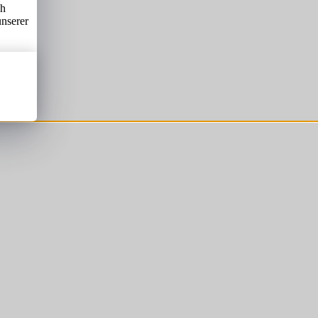
ch
unserer