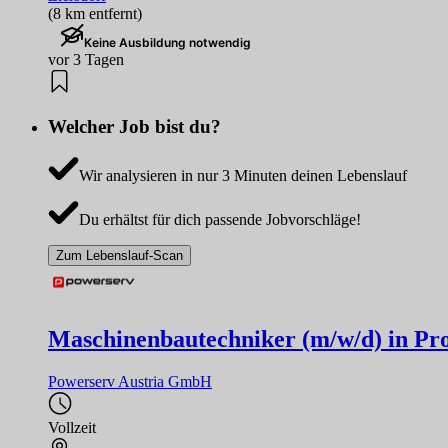
(8 km entfernt)
Keine Ausbildung notwendig
vor 3 Tagen
Welcher Job bist du?
Wir analysieren in nur 3 Minuten deinen Lebenslauf
Du erhältst für dich passende Jobvorschläge!
Zum Lebenslauf-Scan
Maschinenbautechniker (m/w/d) in Pr
Powerserv Austria GmbH
Vollzeit