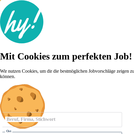
Jobsuche
Mit Cookies zum perfekten Job!
Lebenslauf
Für dich
Brutto-Netto Rechner
Wir nutzen Cookies, um dir die bestmöglichen Jobvorschläge zeigen z
Karriere-Tipps
können.
Inserat schalten
Anmelden
Beruf, Firma, Stichwort
Ort