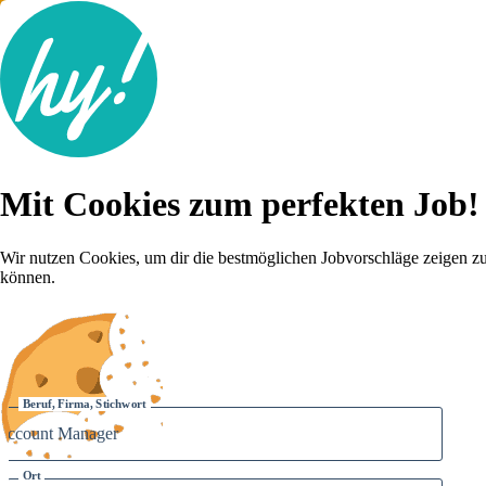
Jobsuche
Mit Cookies zum perfekten Job!
Lebenslauf
Für dich
Brutto-Netto Rechner
Wir nutzen Cookies, um dir die bestmöglichen Jobvorschläge zeigen z
Karriere-Tipps
können.
Inserat schalten
Anmelden
Beruf, Firma, Stichwort
Ort