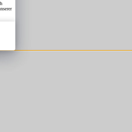
ch
unserer