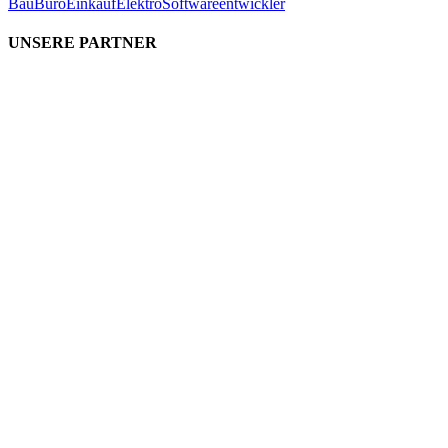
Bau
Büro
Einkauf
Elektro
Softwareentwickler
UNSERE PARTNER