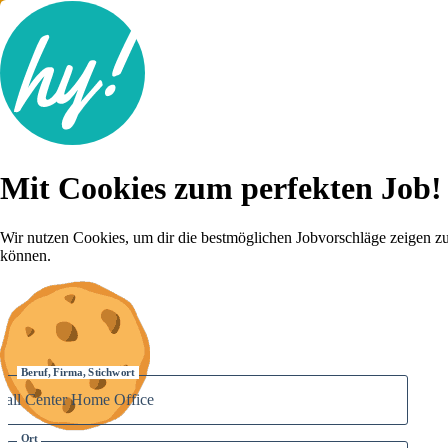
Jobsuche
Mit Cookies zum perfekten Job!
Lebenslauf
Für dich
Brutto-Netto Rechner
Wir nutzen Cookies, um dir die bestmöglichen Jobvorschläge zeigen z
Karriere-Tipps
können.
Inserat schalten
Anmelden
Beruf, Firma, Stichwort
Ort