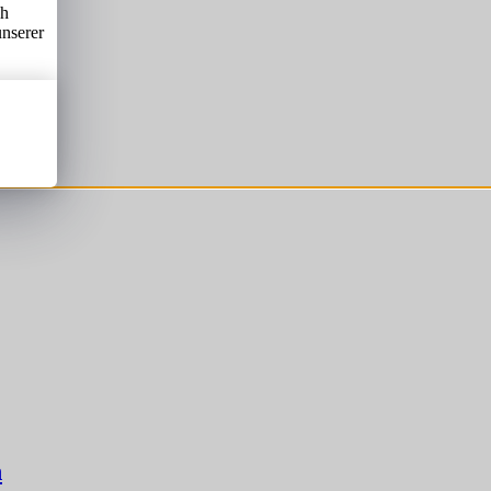
ch
unserer
h