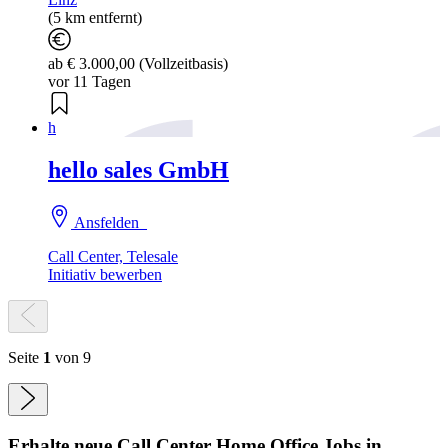
(5 km entfernt)
ab € 3.000,00 (Vollzeitbasis)
vor 11 Tagen
h
hello sales GmbH
Ansfelden
Call Center, Telesale
Initiativ bewerben
Seite
1
von 9
Erhalte neue
Call Center Home Office
Jobs
in