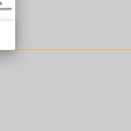
ch
unserer