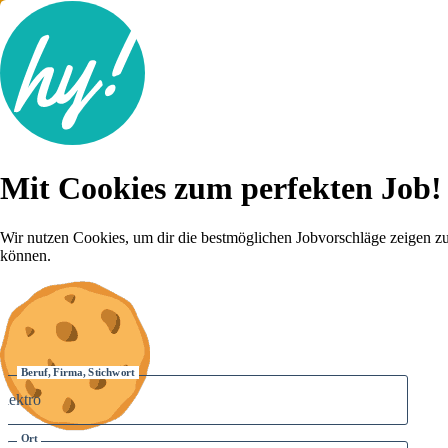
Jobsuche
Mit Cookies zum perfekten Job!
Lebenslauf
Für dich
Brutto-Netto Rechner
Wir nutzen Cookies, um dir die bestmöglichen Jobvorschläge zeigen z
Karriere-Tipps
können.
Inserat schalten
Anmelden
Beruf, Firma, Stichwort
Ort