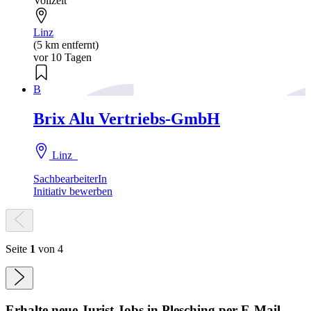
Vollzeit
Linz
(5 km entfernt)
vor 10 Tagen
B
Brix Alu Vertriebs-GmbH
Linz
SachbearbeiterIn
Initiativ bewerben
Seite
1
von 4
Erhalte neue
Jurist
Jobs
in Plesching
per E-Mail