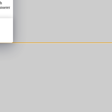
ch
unserer