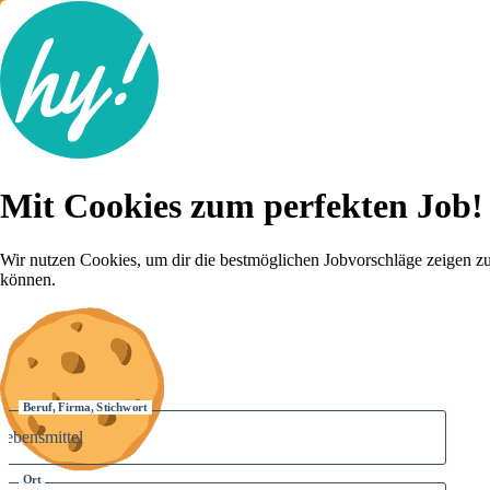
Jobsuche
Mit Cookies zum perfekten Job!
Lebenslauf
Für dich
Brutto-Netto Rechner
Wir nutzen Cookies, um dir die bestmöglichen Jobvorschläge zeigen z
Karriere-Tipps
können.
Inserat schalten
Anmelden
Beruf, Firma, Stichwort
Ort