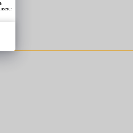
ch
unserer