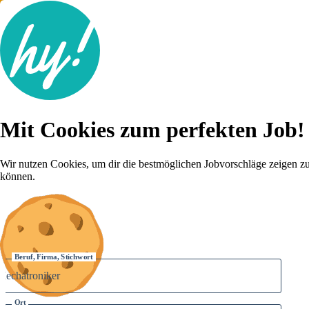
Jobsuche
Mit Cookies zum perfekten Job!
Lebenslauf
Für dich
Brutto-Netto Rechner
Wir nutzen Cookies, um dir die bestmöglichen Jobvorschläge zeigen z
Karriere-Tipps
können.
Inserat schalten
Anmelden
Beruf, Firma, Stichwort
Ort