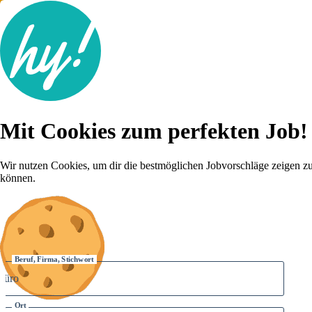
Jobsuche
Mit Cookies zum perfekten Job!
Lebenslauf
Für dich
Brutto-Netto Rechner
Wir nutzen Cookies, um dir die bestmöglichen Jobvorschläge zeigen z
Karriere-Tipps
können.
Inserat schalten
Anmelden
Beruf, Firma, Stichwort
Ort