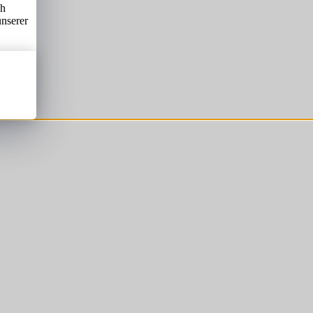
ch
unserer