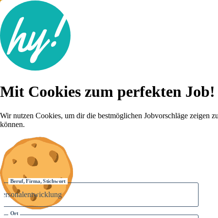
Jobsuche
Mit Cookies zum perfekten Job!
Lebenslauf
Für dich
Brutto-Netto Rechner
Wir nutzen Cookies, um dir die bestmöglichen Jobvorschläge zeigen z
Karriere-Tipps
können.
Inserat schalten
Anmelden
Beruf, Firma, Stichwort
Ort