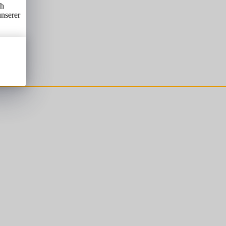
ch
unserer