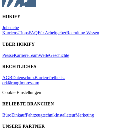
HOKIFY
Jobsuche
Karriere-Tipps
FAQ
Für Arbeitgeber
Recruiting Wissen
ÜBER HOKIFY
Presse
Karriere
Team
Werte
Geschichte
RECHTLICHES
AGB
Datenschutz
Barrierefreiheits-
erklärung
Impressum
Cookie Einstellungen
BELIEBTE BRANCHEN
Büro
Einkauf
Fahrzeugtechnik
Installateur
Marketing
UNSERE PARTNER