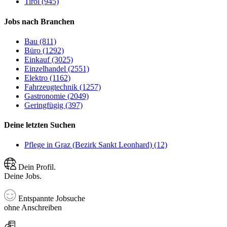
Tirol (945)
Jobs nach Branchen
Bau (811)
Büro (1292)
Einkauf (3025)
Einzelhandel (2551)
Elektro (1162)
Fahrzeugtechnik (1257)
Gastronomie (2049)
Geringfügig (397)
Deine letzten Suchen
Pflege in Graz (Bezirk Sankt Leonhard) (12)
Dein Profil.
Deine Jobs.
Entspannte Jobsuche
ohne Anschreiben