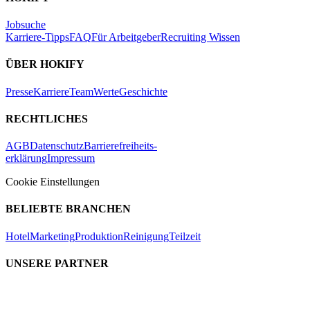
Jobsuche
Karriere-Tipps
FAQ
Für Arbeitgeber
Recruiting Wissen
ÜBER HOKIFY
Presse
Karriere
Team
Werte
Geschichte
RECHTLICHES
AGB
Datenschutz
Barrierefreiheits-
erklärung
Impressum
Cookie Einstellungen
BELIEBTE BRANCHEN
Hotel
Marketing
Produktion
Reinigung
Teilzeit
UNSERE PARTNER