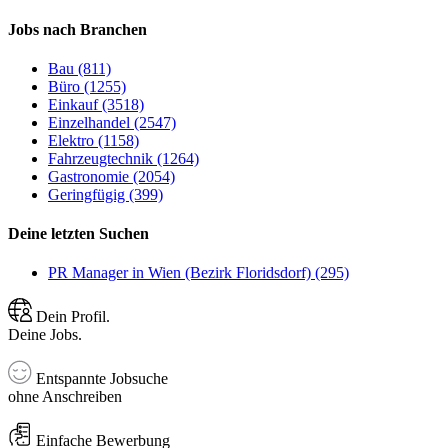
Jobs nach Branchen
Bau (811)
Büro (1255)
Einkauf (3518)
Einzelhandel (2547)
Elektro (1158)
Fahrzeugtechnik (1264)
Gastronomie (2054)
Geringfügig (399)
Deine letzten Suchen
PR Manager in Wien (Bezirk Floridsdorf) (295)
Dein Profil.
Deine Jobs.
Entspannte Jobsuche
ohne Anschreiben
Einfache Bewerbung