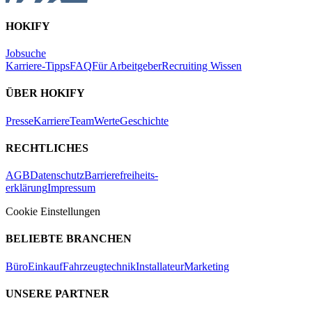
HOKIFY
Jobsuche
Karriere-Tipps
FAQ
Für Arbeitgeber
Recruiting Wissen
ÜBER HOKIFY
Presse
Karriere
Team
Werte
Geschichte
RECHTLICHES
AGB
Datenschutz
Barrierefreiheits-
erklärung
Impressum
Cookie Einstellungen
BELIEBTE BRANCHEN
Büro
Einkauf
Fahrzeugtechnik
Installateur
Marketing
UNSERE PARTNER