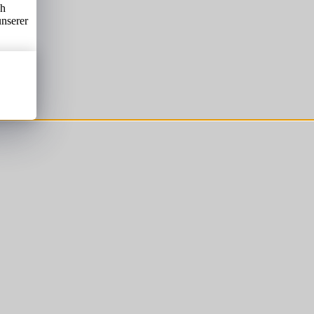
ch
unserer