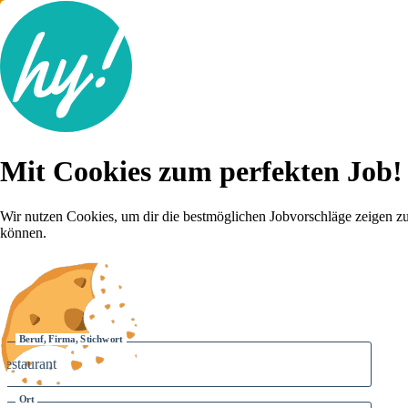
Jobsuche
Mit Cookies zum perfekten Job!
Lebenslauf
Für dich
Brutto-Netto Rechner
Wir nutzen Cookies, um dir die bestmöglichen Jobvorschläge zeigen z
Karriere-Tipps
können.
Inserat schalten
Anmelden
Beruf, Firma, Stichwort
Ort