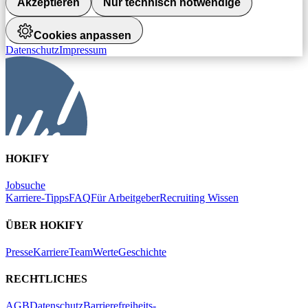
Akzeptieren
Nur technisch notwendige
Cookies anpassen
Datenschutz
Impressum
HOKIFY
Jobsuche
Karriere-Tipps
FAQ
Für Arbeitgeber
Recruiting Wissen
ÜBER HOKIFY
Presse
Karriere
Team
Werte
Geschichte
RECHTLICHES
AGB
Datenschutz
Barrierefreiheits-