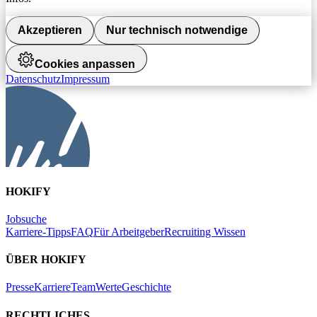
Akzeptieren
Nur technisch notwendige
Cookies anpassen
Datenschutz
Impressum
HOKIFY
Jobsuche
Karriere-Tipps
FAQ
Für Arbeitgeber
Recruiting Wissen
ÜBER HOKIFY
Presse
Karriere
Team
Werte
Geschichte
RECHTLICHES