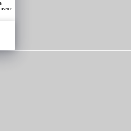
ch
unserer