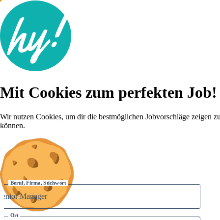
Jobsuche
Mit Cookies zum perfekten Job!
Lebenslauf
Für dich
Brutto-Netto Rechner
Wir nutzen Cookies, um dir die bestmöglichen Jobvorschläge zeigen z
Karriere-Tipps
können.
Inserat schalten
Anmelden
Beruf, Firma, Stichwort
Ort