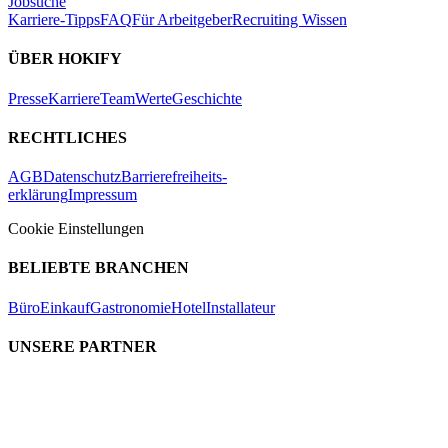
Jobsuche
Karriere-Tipps
FAQ
Für Arbeitgeber
Recruiting Wissen
ÜBER HOKIFY
Presse
Karriere
Team
Werte
Geschichte
RECHTLICHES
AGB
Datenschutz
Barrierefreiheits-
erklärung
Impressum
Cookie Einstellungen
BELIEBTE BRANCHEN
Büro
Einkauf
Gastronomie
Hotel
Installateur
UNSERE PARTNER