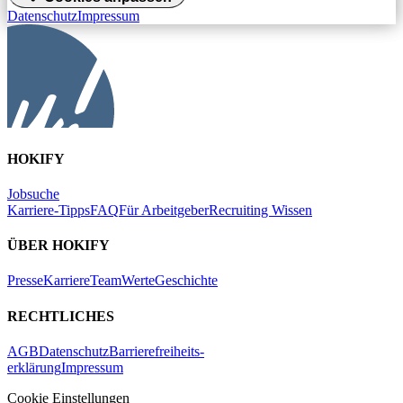
Datenschutz
Impressum
HOKIFY
Jobsuche
Karriere-Tipps
FAQ
Für Arbeitgeber
Recruiting Wissen
ÜBER HOKIFY
Presse
Karriere
Team
Werte
Geschichte
RECHTLICHES
AGB
Datenschutz
Barrierefreiheits-
erklärung
Impressum
Cookie Einstellungen