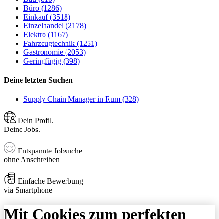
Büro (1286)
Einkauf (3518)
Einzelhandel (2178)
Elektro (1167)
Fahrzeugtechnik (1251)
Gastronomie (2053)
Geringfügig (398)
Deine letzten Suchen
Supply Chain Manager in Rum (328)
Dein Profil.
Deine Jobs.
Entspannte Jobsuche
ohne Anschreiben
Einfache Bewerbung
via Smartphone
Mit Cookies zum perfekten