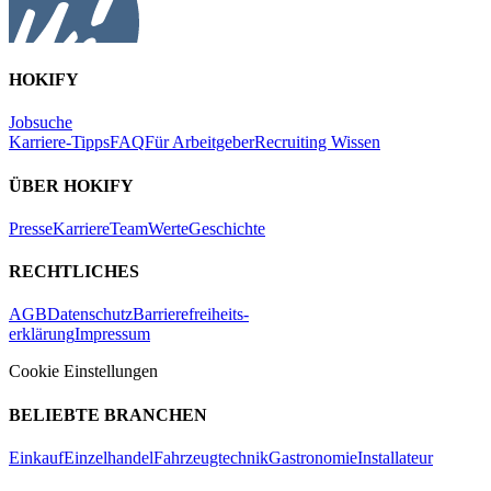
HOKIFY
Jobsuche
Karriere-Tipps
FAQ
Für Arbeitgeber
Recruiting Wissen
ÜBER HOKIFY
Presse
Karriere
Team
Werte
Geschichte
RECHTLICHES
AGB
Datenschutz
Barrierefreiheits-
erklärung
Impressum
Cookie Einstellungen
BELIEBTE BRANCHEN
Einkauf
Einzelhandel
Fahrzeugtechnik
Gastronomie
Installateur