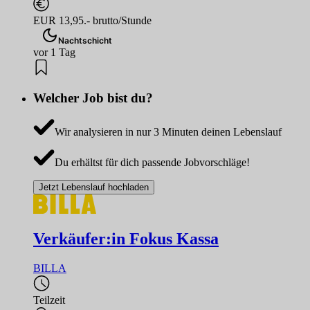
EUR 13,95.- brutto/Stunde
Nachtschicht
vor 1 Tag
Welcher Job bist du?
Wir analysieren in nur 3 Minuten deinen Lebenslauf
Du erhältst für dich passende Jobvorschläge!
Jetzt Lebenslauf hochladen
Verkäufer:in Fokus Kassa
BILLA
Teilzeit