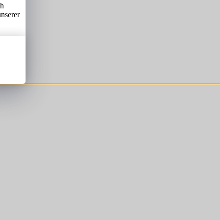
ch
unserer