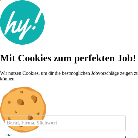
Jobsuche
Mit Cookies zum perfekten Job!
Lebenslauf
Für dich
Brutto-Netto Rechner
Wir nutzen Cookies, um dir die bestmöglichen Jobvorschläge zeigen z
Karriere-Tipps
können.
Inserat schalten
Anmelden
Beruf, Firma, Stichwort
Ort