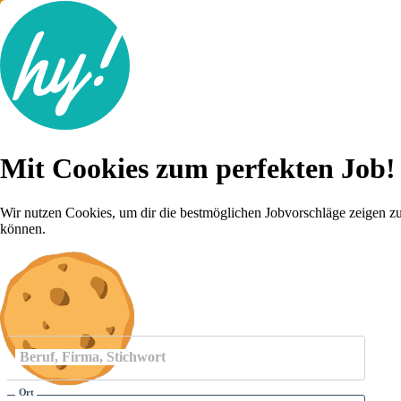
Jobsuche
Mit Cookies zum perfekten Job!
Lebenslauf
Für dich
Brutto-Netto Rechner
Wir nutzen Cookies, um dir die bestmöglichen Jobvorschläge zeigen z
Karriere-Tipps
können.
Inserat schalten
Anmelden
Beruf, Firma, Stichwort
Ort