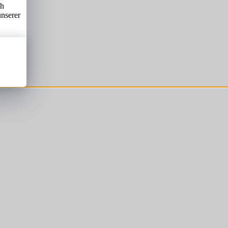
ch
unserer