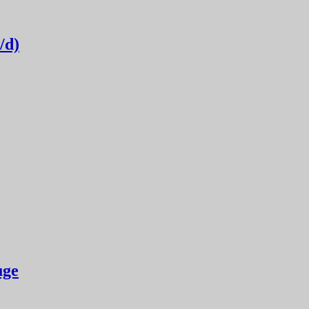
/d)
uge