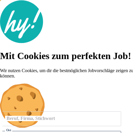
Jobsuche
Mit Cookies zum perfekten Job!
Lebenslauf
Für dich
Brutto-Netto Rechner
Wir nutzen Cookies, um dir die bestmöglichen Jobvorschläge zeigen z
Karriere-Tipps
können.
Inserat schalten
Anmelden
Beruf, Firma, Stichwort
Ort