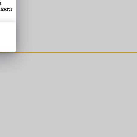
ch
unserer