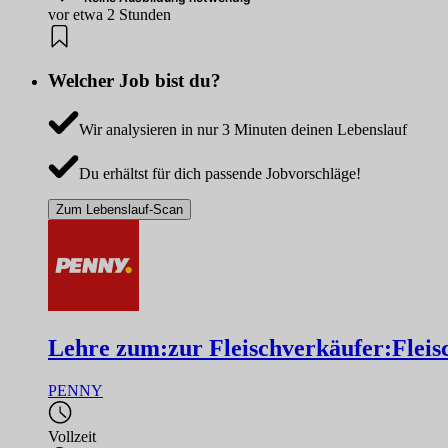
vor etwa 2 Stunden
Welcher Job bist du?
Wir analysieren in nur 3 Minuten deinen Lebenslauf
Du erhältst für dich passende Jobvorschläge!
Zum Lebenslauf-Scan
Lehre zum:zur Fleischverkäufer:Fleis
PENNY
Vollzeit