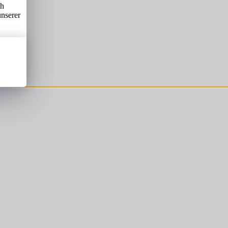
ch
unserer