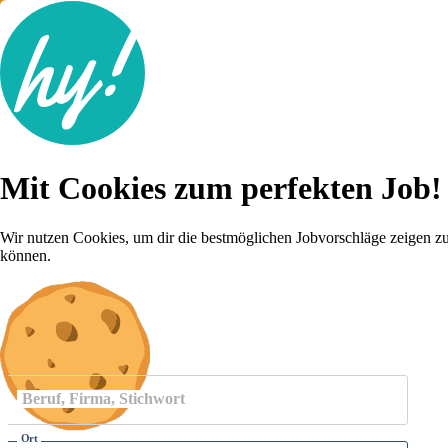
Jobsuche
Mit Cookies zum perfekten Job!
Lebenslauf
Für dich
Brutto-Netto Rechner
Wir nutzen Cookies, um dir die bestmöglichen Jobvorschläge zeigen z
Karriere-Tipps
können.
Inserat schalten
Anmelden
Beruf, Firma, Stichwort
Ort