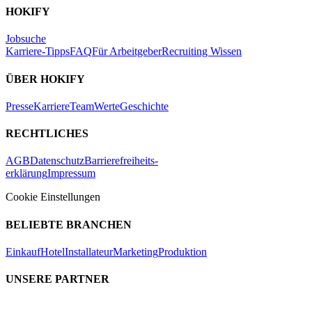
HOKIFY
Jobsuche
Karriere-Tipps
FAQ
Für Arbeitgeber
Recruiting Wissen
ÜBER HOKIFY
Presse
Karriere
Team
Werte
Geschichte
RECHTLICHES
AGB
Datenschutz
Barrierefreiheits-
erklärung
Impressum
Cookie Einstellungen
BELIEBTE BRANCHEN
Einkauf
Hotel
Installateur
Marketing
Produktion
UNSERE PARTNER