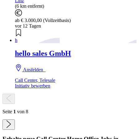
Linz
(6 km entfernt)
ab € 3.000,00 (Vollzeitbasis)
vor 12 Tagen
h
hello sales GmbH
Ansfelden
Call Center, Telesale
Initiativ bewerben
Seite
1
von 8
Erhalte neue
Call Center Home Office
Jobs
in