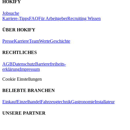
HOKIFY
Jobsuche
Karriere-Tipps
FAQ
Für Arbeitgeber
Recruiting Wissen
ÜBER HOKIFY
Presse
Karriere
Team
Werte
Geschichte
RECHTLICHES
AGB
Datenschutz
Barrierefreiheits-
erklärung
Impressum
Cookie Einstellungen
BELIEBTE BRANCHEN
Einkauf
Einzelhandel
Fahrzeugtechnik
Gastronomie
Installateur
UNSERE PARTNER