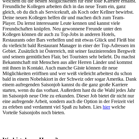
welchem du die besten Möglichkeiten für eine tolle Karriere erhältst.
Freundliche Kollegen arbeiten dich in das neue Team ein, ganz
gleich, ob du dich als Servicekraft, als Koch oder Kellner bewirbst.
Deine neuen Kollegen helfen dir und machen dich zum Team-
Player. Du lernst interessante Leute kennen und kannst viele
Freundschaften knüpfen. Neu gewonnene Freunde unter den
Kollegen können dir auch zu Top-Jobs in anderen Hotels,
Restaurants oder Bars verhelfen und mit etwas Glück und Fleiß bist
du vielleicht bald Restaurant Manager in einer der Top-Adressen im
Gebiet. Zusätzlich ist Österreich, mit seiner faszinierenden Bergwelt
und seinem gemütlichen Flair, bei Touristen sehr beliebt. Du machst
Bekanntschaft mit Menschen aus aller Herren Länder und kommst
mit ihnen in Kontakt. Auch manche Gäste können dir neue
Möglichkeiten eröffnen und wer weiß vielleicht arbeitest du schon
bald in einem Nobelskiort in der Schweiz oder sogar Amerika. Dank
einem aufregenden Saisonjob kannst du die ganz große Karriere
starten, wenn du das vorhast. Außerdem hast du die Wahl jedes Jahr
im Saisonjob neue Orte zu erkunden. Dieser Job bietet dir nicht nur
eine aufregende Arbeit, sondern auch die Option in der Freizeit viel
zu erleben und verdammt viel Spaß zu haben. Lies
hier
welche
Vorteile Saisonjobs noch bieten.