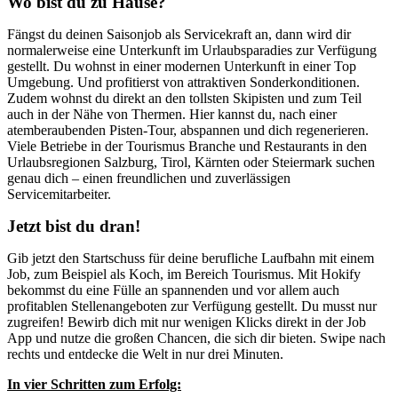
Wo bist du zu Hause?
Fängst du deinen Saisonjob als Servicekraft an, dann wird dir
normalerweise eine Unterkunft im Urlaubsparadies zur Verfügung
gestellt. Du wohnst in einer modernen Unterkunft in einer Top
Umgebung. Und profitierst von attraktiven Sonderkonditionen.
Zudem wohnst du direkt an den tollsten Skipisten und zum Teil
auch in der Nähe von Thermen. Hier kannst du, nach einer
atemberaubenden Pisten-Tour, abspannen und dich regenerieren.
Viele Betriebe in der Tourismus Branche und Restaurants in den
Urlaubsregionen Salzburg, Tirol, Kärnten oder Steiermark suchen
genau dich – einen freundlichen und zuverlässigen
Servicemitarbeiter.
Jetzt bist du dran!
Gib jetzt den Startschuss für deine berufliche Laufbahn mit einem
Job, zum Beispiel als Koch, im Bereich Tourismus. Mit Hokify
bekommst du eine Fülle an spannenden und vor allem auch
profitablen Stellenangeboten zur Verfügung gestellt. Du musst nur
zugreifen! Bewirb dich mit nur wenigen Klicks direkt in der Job
App und nutze die großen Chancen, die sich dir bieten. Swipe nach
rechts und entdecke die Welt in nur drei Minuten.
In vier Schritten zum Erfolg: