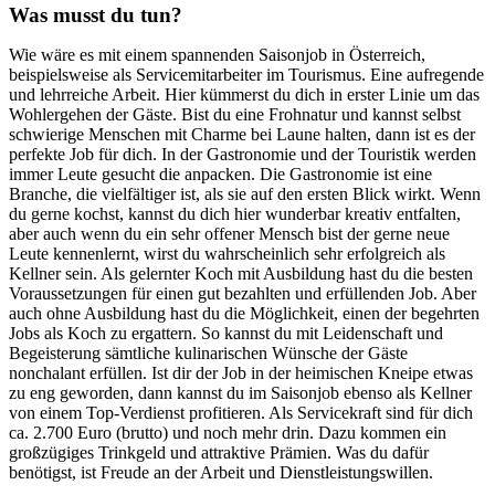
Was musst du tun?
Wie wäre es mit einem spannenden Saisonjob in Österreich,
beispielsweise als Servicemitarbeiter im Tourismus. Eine aufregende
und lehrreiche Arbeit. Hier kümmerst du dich in erster Linie um das
Wohlergehen der Gäste. Bist du eine Frohnatur und kannst selbst
schwierige Menschen mit Charme bei Laune halten, dann ist es der
perfekte Job für dich. In der Gastronomie und der Touristik werden
immer Leute gesucht die anpacken. Die Gastronomie ist eine
Branche, die vielfältiger ist, als sie auf den ersten Blick wirkt. Wenn
du gerne kochst, kannst du dich hier wunderbar kreativ entfalten,
aber auch wenn du ein sehr offener Mensch bist der gerne neue
Leute kennenlernt, wirst du wahrscheinlich sehr erfolgreich als
Kellner sein. Als gelernter Koch mit Ausbildung hast du die besten
Voraussetzungen für einen gut bezahlten und erfüllenden Job. Aber
auch ohne Ausbildung hast du die Möglichkeit, einen der begehrten
Jobs als Koch zu ergattern. So kannst du mit Leidenschaft und
Begeisterung sämtliche kulinarischen Wünsche der Gäste
nonchalant erfüllen. Ist dir der Job in der heimischen Kneipe etwas
zu eng geworden, dann kannst du im Saisonjob ebenso als Kellner
von einem Top-Verdienst profitieren. Als Servicekraft sind für dich
ca. 2.700 Euro (brutto) und noch mehr drin. Dazu kommen ein
großzügiges Trinkgeld und attraktive Prämien. Was du dafür
benötigst, ist Freude an der Arbeit und Dienstleistungswillen.