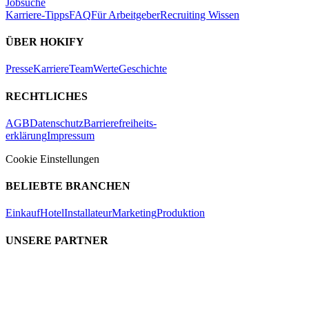
Jobsuche
Karriere-Tipps
FAQ
Für Arbeitgeber
Recruiting Wissen
ÜBER HOKIFY
Presse
Karriere
Team
Werte
Geschichte
RECHTLICHES
AGB
Datenschutz
Barrierefreiheits-
erklärung
Impressum
Cookie Einstellungen
BELIEBTE BRANCHEN
Einkauf
Hotel
Installateur
Marketing
Produktion
UNSERE PARTNER